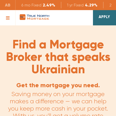
AB
6 mo
Fixed
2.49%
1 yr
Fixed
4.29%
2 yr
APPLY
Find a Mortgage
Broker that speaks
Ukrainian
Get the mortgage you need.
Saving money on your mortgage
makes a difference — we can help
you keep more cash in your pocket.
With us, you'll get a volume rate